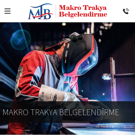
M
A
K
R
O
T
R
A
K
Y
A
B
E
L
G
E
L
E
N
D
İ
R
M
E