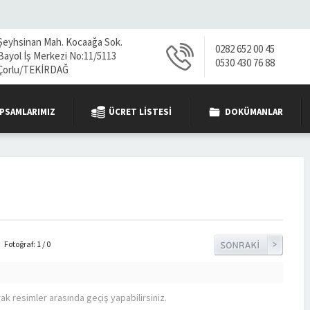
Şeyhsinan Mah. Kocaağa Sok.
0282 652 00 45
Bayol İş Merkezi No:11/5113
0530 430 76 88
Çorlu/TEKİRDAĞ
PSAMLARIMIZ
ÜCRET LISTESI
DOKÜMANLAR
Fotoğraf: 1 / 0
rak resimler arasında geçiş yapabilirsiniz.